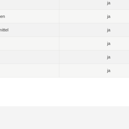
ja
gen
ja
ittel
ja
ja
ja
ja