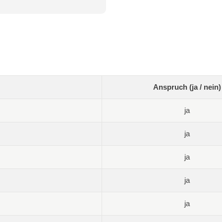
Anspruch (ja / nein)
ja
ja
ja
ja
ja