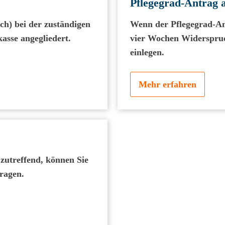
Pflegegrad-Antrag 
sch) bei der zuständigen
Wenn der Pflegegrad-An
kasse angegliedert.
vier Wochen Widerspruc
einlegen.
Mehr erfahren
 zutreffend, können Sie
ragen.